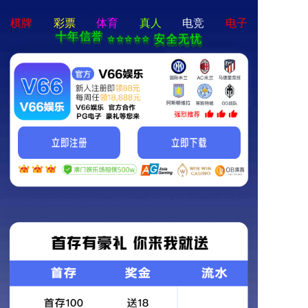
首页
产品展示
以客户为中心、以服务市场为根本
新闻资讯
关于我们
联系我们
联系我们
投注平台app下载
欢迎给我们留言